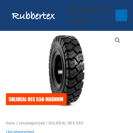
Ir
rubberte
al
contenido
x.ar
Inicio
/
Uncategorized
/ SOLIDEAL RES 550
Uncategorized